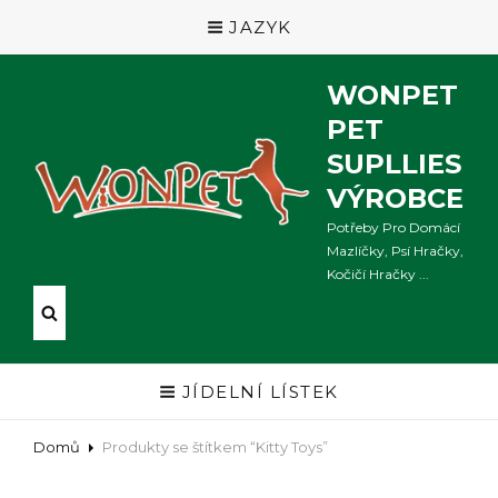
JAZYK
WONPET
PET
SUPLLIES
VÝROBCE
Potřeby Pro Domácí
Mazlíčky, Psí Hračky,
Kočičí Hračky ...
JÍDELNÍ LÍSTEK
Domů
Produkty se štítkem “Kitty Toys”