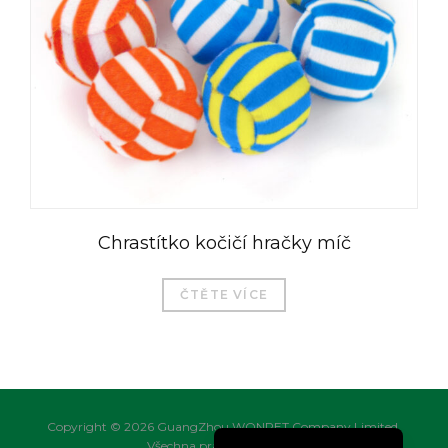
العربية
Magyar
Română
Türkçe
Português do Brasil
Chrastítko kočičí hračky míč
Русский
Italiano
ČTĚTE VÍCE
日本語
Français
Deutsch
English
Copyright © 2026 GuangZhou WONPET Company Limited.
Všechna práva vyhrazena.