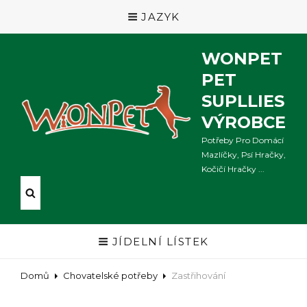
JAZYK
WONPET
PET
SUPLLIES
VÝROBCE
Potřeby Pro Domácí
Mazlíčky, Psí Hračky,
Kočičí Hračky ...
JÍDELNÍ LÍSTEK
Domů
Chovatelské potřeby
Zastřihování