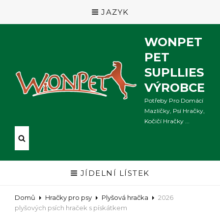
JAZYK
WONPET
PET
SUPLLIES
VÝROBCE
Potřeby Pro Domácí
Mazlíčky, Psí Hračky,
Kočičí Hračky ...
JÍDELNÍ LÍSTEK
Domů
Hračky pro psy
Plyšová hračka
2026
plyšových psích hraček s pískátkem