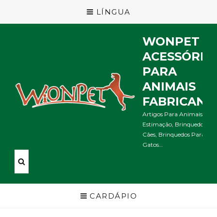
LÍNGUA
WONPET
ACESSÓRIO
PARA
ANIMAIS
FABRICANT
Artigos Para Animais De
Estimação, Brinquedos Pa
Cães, Brinquedos Para
Gatos…
CARDÁPIO