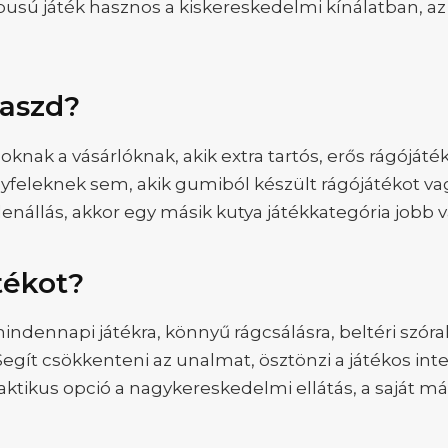
típusú játék hasznos a kiskereskedelmi kínálatban,
laszd?
zoknak a vásárlóknak, akik extra tartós, erős rágóját
feleknek sem, akik gumiból készült rágójátékot vag
enállás, akkor egy másik kutya játékkategória jobb v
tékot?
indennapi játékra, könnyű rágcsálásra, beltéri szóra
ít csökkenteni az unalmat, ösztönzi a játékos inter
ktikus opció a nagykereskedelmi ellátás, a saját már