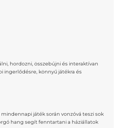
lni, hordozni, összebújni és interaktívan
i ingerlődésre, könnyű játékra és
 a mindennapi játék során vonzóvá teszi sok
rgó hang segít fenntartani a háziállatok