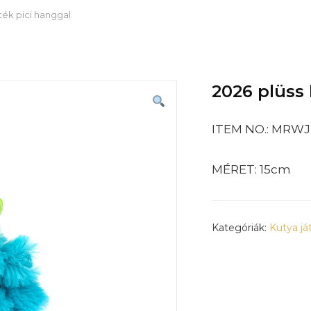
áték pici hanggal
2026 plüss 
ITEM NO.: MRWJ
MÉRET: 15cm
Kategóriák:
Kutya já