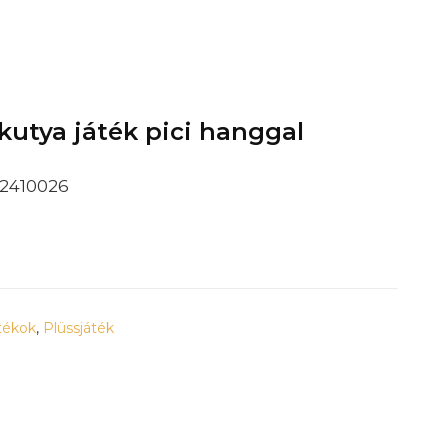
kutya játék pici hanggal
2410026
tékok
,
Plüssjáték