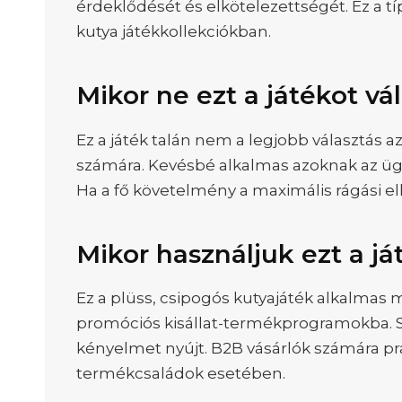
érdeklődését és elkötelezettségét. Ez a 
kutya játékkollekciókban.
Mikor ne ezt a játékot vá
Ez a játék talán nem a legjobb választás a
számára. Kevésbé alkalmas azoknak az ügy
Ha a fő követelmény a maximális rágási ell
Mikor használjuk ezt a já
Ez a plüss, csipogós kutyajáték alkalmas m
promóciós kisállat-termékprogramokba. Seg
kényelmet nyújt. B2B vásárlók számára pra
termékcsaládok esetében.