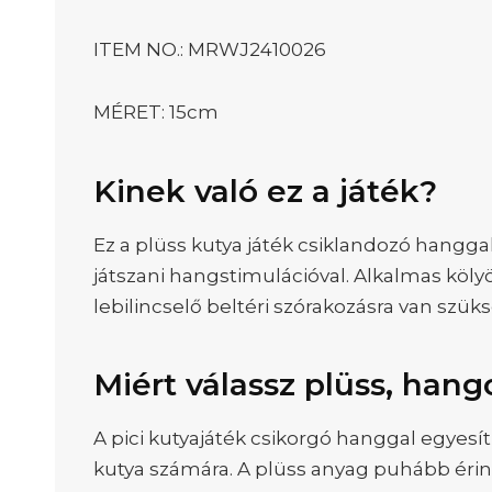
ITEM NO.: MRWJ2410026
MÉRET: 15cm
Kinek való ez a játék?
Ez a plüss kutya játék csiklandozó hanggal
játszani hangstimulációval. Alkalmas köly
lebilincselő beltéri szórakozásra van szük
Miért válassz plüss, hang
A pici kutyajáték csikorgó hanggal egyesít
kutya számára. A plüss anyag puhább érint