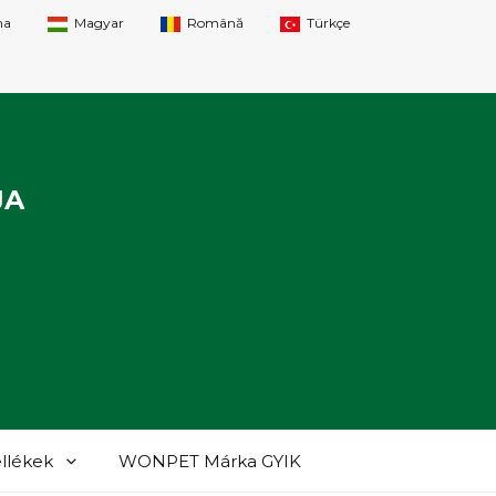
na
Magyar
Română
Türkçe
JA
ellékek
WONPET Márka GYIK