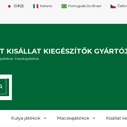
日本語
Italiano
Português Do Brasil
Češti
 KISÁLLAT KIEGÉSZÍTŐK GYÁRTÓ
tyajátékok, Macskajátékok…
KERESÉS
Kutya játékok
Macskajátékok
Kisállat k