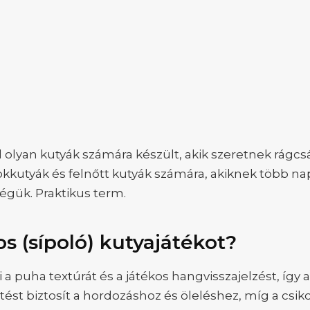
 olyan kutyák számára készült, akik szeretnek rágcsá
ökkutyák és felnőtt kutyák számára, akiknek több nap
ségük. Praktikus term.
os (sípoló) kutyajátékot?
i a puha textúrát és a játékos hangvisszajelzést, így
ést biztosít a hordozáshoz és öleléshez, míg a csiko