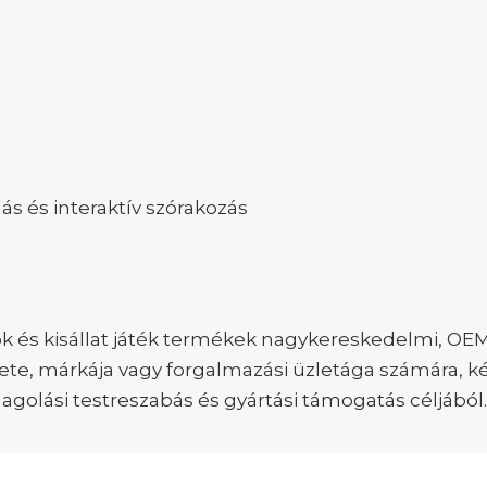
ás és interaktív szórakozás
k és kisállat játék termékek nagykereskedelmi, O
ete, márkája vagy forgalmazási üzletága számára, ké
lási testreszabás és gyártási támogatás céljából.