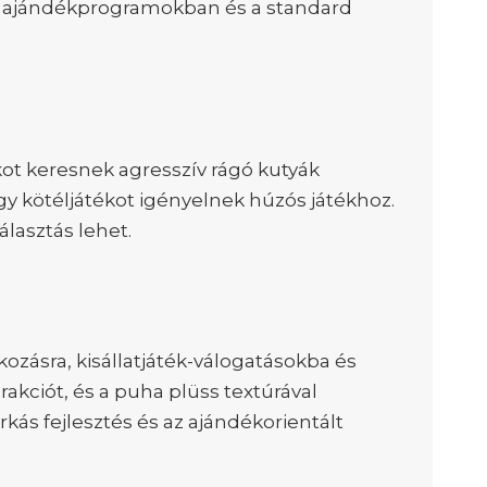
 az ajándékprogramokban és a standard
ékot keresnek agresszív rágó kutyák
y kötéljátékot igényelnek húzós játékhoz.
álasztás lehet.
kozásra, kisállatjáték-válogatásokba és
akciót, és a puha plüss textúrával
kás fejlesztés és az ajándékorientált