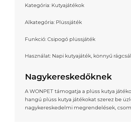
Kategória: Kutyajátékok
Alkategória: Plüssjáték
Funkció: Csipogó plüssjáték
Használat: Napi kutyajáték, könnyű rágcsál
Nagykereskedőknek
A WONPET támogatja a plüss kutya játéko
hangú plüss kutya játékokat szerez be üzl
nagykereskedelmi megrendelések, csomago