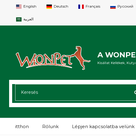
English
Deutsch
Français
Русский
العربية
A WONPET
Kisállat Kellékek, Ku
KERESÉS:
itthon
Rólunk
Lépjen kapcsolatba velünk