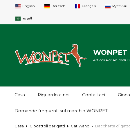
English
Deutsch
Français
Русский
العربية
WONPET 
Articoli Per Animali Do
Casa
Riguardo a noi
Contattaci
Gioca
Domande frequenti sul marchio WONPET
Casa
Giocattoli per gatti
Cat Wand
Bacchetta di gatt