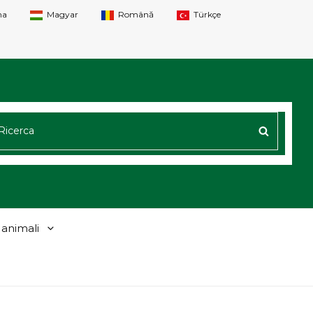
na
Magyar
Română
Türkçe
RCARE:
RICER
 animali