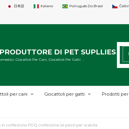
日本語
Italiano
Português Do Brasil
Češti
CE
PRODUTTORE DI PET SUPLLIES
mestici, Giocattoli Per Cani, Giocattoli Per Gatti ...
ttoli per cani
Giocattoli per gatti
Prodotti per
o in confezione PDQ confezione 24 pezzi per scatola