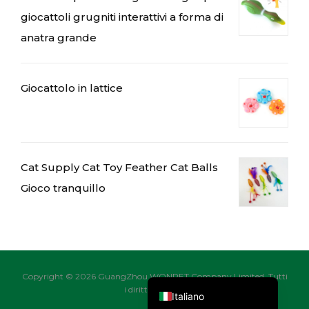
giocattoli grugniti interattivi a forma di
anatra grande
العربية
Čeština
Giocattolo in lattice
Magyar
Română
Türkçe
Português do Brasil
Cat Supply Cat Toy Feather Cat Balls
Русский
Gioco tranquillo
日本語
Français
Deutsch
English
Copyright © 2026 GuangZhou WONPET Company Limited. Tutti
i diritti riservati.
Italiano