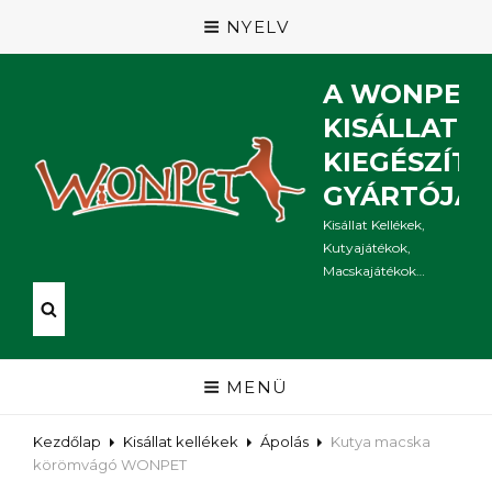
NYELV
A WONPET
KISÁLLAT
KIEGÉSZÍT
GYÁRTÓJA
Kisállat Kellékek,
Kutyajátékok,
Macskajátékok…
MENÜ
Kezdőlap
Kisállat kellékek
Ápolás
Kutya macska
körömvágó WONPET