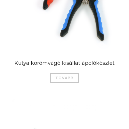
Kutya körömvágó kisállat ápolókészlet
TOVÁBB