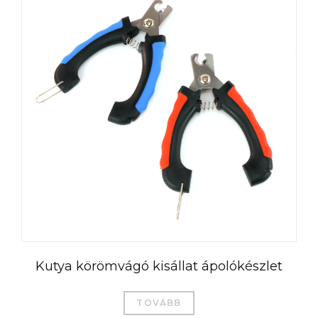
العربية
Čeština
Română
Türkçe
Português do Brasil
Kutya körömvágó kisállat ápolókészlet
Русский
Italiano
TOVÁBB