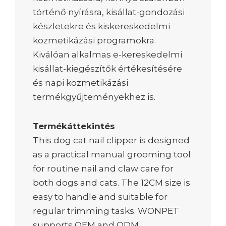
történő nyírásra, kisállat-gondozási
készletekre és kiskereskedelmi
kozmetikázási programokra.
Kiválóan alkalmas e-kereskedelmi
kisállat-kiegészítők értékesítésére
és napi kozmetikázási
termékgyűjteményekhez is.
Termékáttekintés
This dog cat nail clipper is designed
as a practical manual grooming tool
for routine nail and claw care for
both dogs and cats. The 12CM size is
easy to handle and suitable for
regular trimming tasks. WONPET
supports OEM and ODM