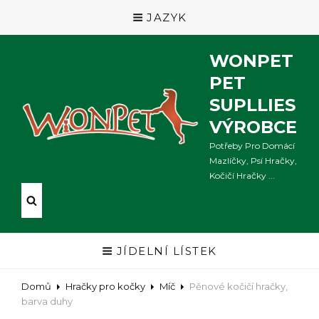
JAZYK
WONPET
PET
SUPLLIES
VÝROBCE
Potřeby Pro Domácí
Mazlíčky, Psí Hračky,
Kočičí Hračky ...
JÍDELNÍ LÍSTEK
Domů
Hračky pro kočky
Míč
Pěnové kočičí hračky,
barva duhy