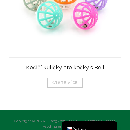
العربية
Magyar
Română
Türkçe
Português do Brasil
Kočičí kuličky pro kočky s Bell
Русский
Italiano
ČTĚTE VÍCE
日本語
Français
Deutsch
English
Copyright © 2026 GuangZhou WONPET Company Limited.
Všechna práva vyhrazena.
Čeština