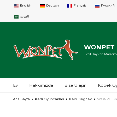
English
Deutsch
Français
Русский
العربية
WONPET P
Evcil Hayvan Malzeme
Ev
Hakkımızda
Bize Ulaşın
Köpek Oy
Ana Sayfa
Kedi Oyuncakları
Kedi Değnek
WONPET Ked