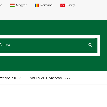
na
Magyar
Română
Türkçe
AMAK:
ARAM
lzemeleri
WONPET Markası SSS