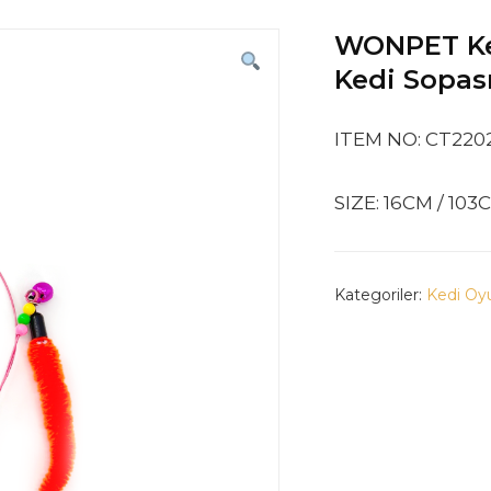
WONPET Ked
Kedi Sopas
ITEM NO: CT220
SIZE: 16CM / 103
Kategoriler:
Kedi Oyu