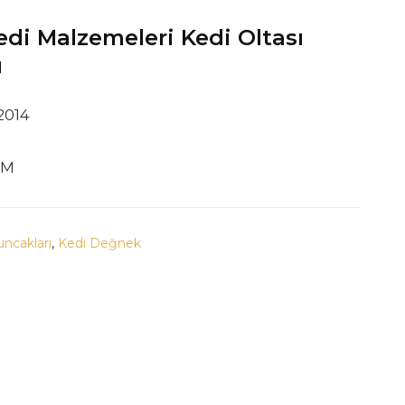
i Malzemeleri Kedi Oltası
ı
2014
CM
ncakları
,
Kedi Değnek