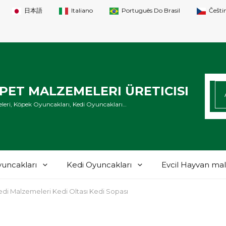
日本語
Italiano
Português Do Brasil
Češti
AR
ET MALZEMELERI ÜRETICISI
leri, Köpek Oyuncakları, Kedi Oyuncakları…
uncakları
Kedi Oyuncakları
Evcil Hayvan ma
i Malzemeleri Kedi Oltası Kedi Sopası