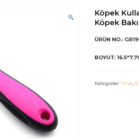
Köpek Kulla
Köpek Bakı
ÜRÜN NO.: GR19
BOYUT: 16.5*7.7
Kategoriler:
Tımar
,
E