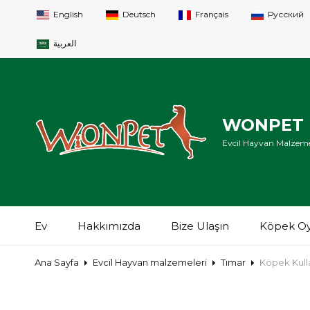
English
Deutsch
Français
Русский
العربية
WONPET P
Evcil Hayvan Malzeme
Ev
Hakkımızda
Bize Ulaşın
Köpek Oy
Ana Sayfa
Evcil Hayvan malzemeleri
Tımar
Köpek Kulla