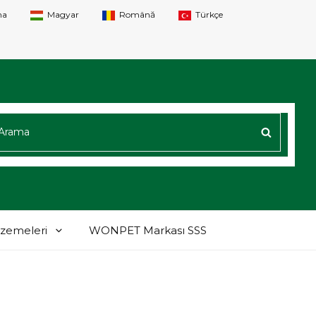
na
Magyar
Română
Türkçe
AMAK:
ARAM
lzemeleri
WONPET Markası SSS