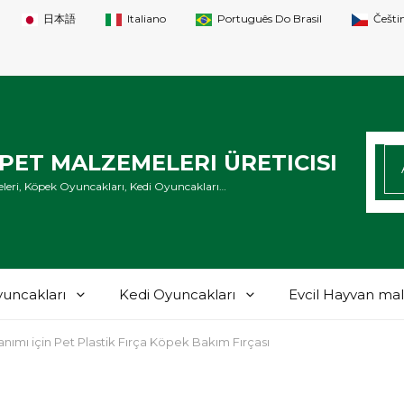
日本語
Italiano
Português Do Brasil
Češti
AR
ET MALZEMELERI ÜRETICISI
leri, Köpek Oyuncakları, Kedi Oyuncakları…
uncakları
Kedi Oyuncakları
Evcil Hayvan ma
nımı için Pet Plastik Fırça Köpek Bakım Fırçası