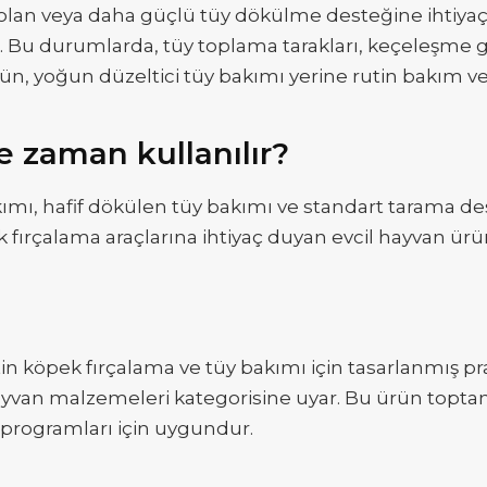
lan veya daha güçlü tüy dökülme desteğine ihtiyaç 
ir. Bu durumlarda, tüy toplama tarakları, keçeleşme g
rün, yoğun düzeltici tüy bakımı yerine rutin bakım v
e zaman kullanılır?
ımı, hafif dökülen tüy bakımı ve standart tarama dest
k fırçalama araçlarına ihtiyaç duyan evcil hayvan ürü
utin köpek fırçalama ve tüy bakımı için tasarlanmış p
hayvan malzemeleri kategorisine uyar. Bu ürün toptanc
programları için uygundur.