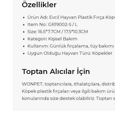
Özellikler
Ürün Adı: Evcil Hayvan Plastik Fırça Kö
Item No.: GR19002-S / L
Size: 16.5*7.7CM / 17.5*10.3CM
Kategori: Kişisel Bakım
Kullanım: Günlük fırçalama, tüy bakımı 
Uygun Olduğu Hayvan Türü: Köpekler
Toptan Alıcılar İçin
WONPET, toptancılara, ithalatçılara, distri
Köpek plastik fırçaları veya ilgili bakım ü
konularında size destek olabiliriz. Toptan 