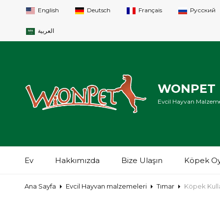
English
Deutsch
Français
Русский
العربية
WONPET P
Evcil Hayvan Malzeme
Ev
Hakkımızda
Bize Ulaşın
Köpek Oy
Ana Sayfa
Evcil Hayvan malzemeleri
Tımar
Köpek Kulla