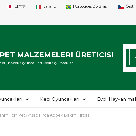
日本語
Italiano
Português Do Brasil
Češti
AR
ET MALZEMELERI ÜRETICISI
leri, Köpek Oyuncakları, Kedi Oyuncakları…
uncakları
Kedi Oyuncakları
Evcil Hayvan ma
nımı için Pet Ahşap Fırça Köpek Bakım Fırçası