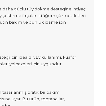
ya daha güçlü tüy dökme desteğine ihtiyaç
üy çektirme fırçaları, düğüm çözme aletleri
rutin bakım ve günlük idame için
eği için idealdir. Ev kullanımı, kuaför
nleri yelpazeleri için uygundur.
n tasarlanmış pratik bir bakım
isine uyar. Bu ürün, toptancılar,
undur.