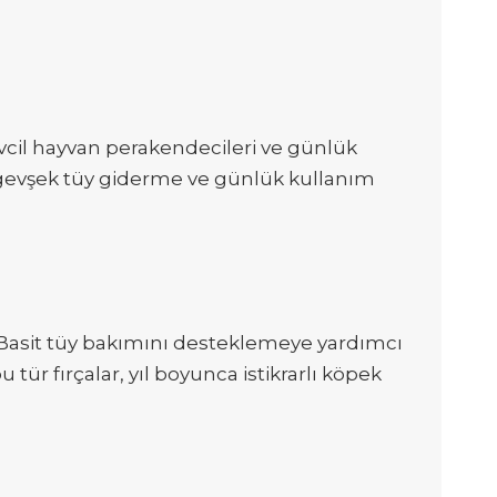
 evcil hayvan perakendecileri ve günlük
fif gevşek tüy giderme ve günlük kullanım
ar. Basit tüy bakımını desteklemeye yardımcı
u tür fırçalar, yıl boyunca istikrarlı köpek