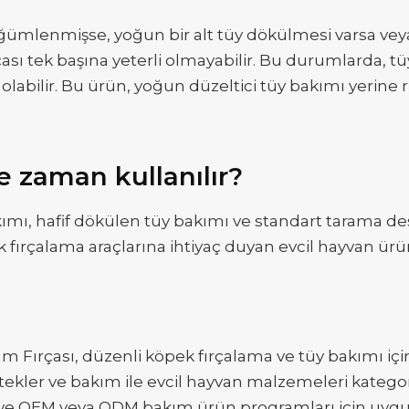
üğümlenmişse, yoğun bir alt tüy dökülmesi varsa ve
ası tek başına yeterli olmayabilir. Bu durumlarda, t
labilir. Bu ürün, yoğun düzeltici tüy bakımı yerine 
e zaman kullanılır?
ımı, hafif dökülen tüy bakımı ve standart tarama dest
k fırçalama araçlarına ihtiyaç duyan evcil hayvan ürü
 Fırçası, düzenli köpek fırçalama ve tüy bakımı içi
stekler ve bakım ile evcil hayvan malzemeleri kategor
lar ve OEM veya ODM bakım ürün programları için uyg