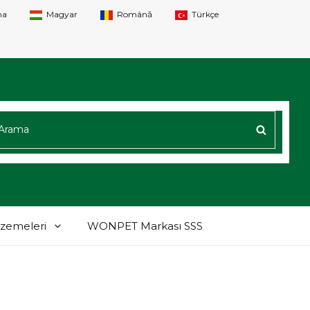
na
Magyar
Română
Türkçe
AMAK:
ARAM
lzemeleri
WONPET Markası SSS