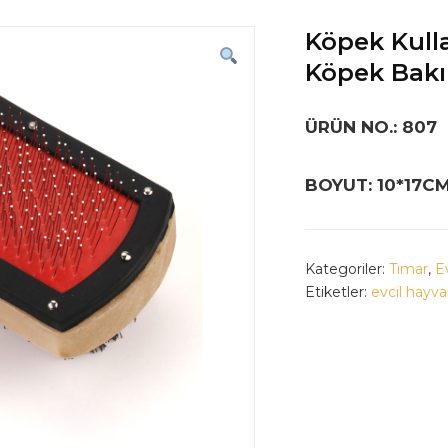
Köpek Kulla
Köpek Bakı
ÜRÜN NO.: 807
BOYUT: 10*17C
Kategoriler:
Tımar
,
E
Etiketler:
evcil hayva