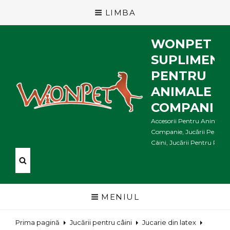
LIMBA
WONPET
SUPLIMENT
PENTRU
ANIMALE D
COMPANIE
Accesorii Pentru Animale 
Companie, Jucării Pentru
Câini, Jucării Pentru Pisici .
MENIUL
Prima pagină
Jucării pentru câini
Jucarie din latex