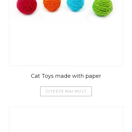
Cat Toys made with paper
CITEȘTE MAI MULT