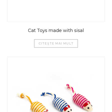
Cat Toys made with sisal
CITEȘTE MAI MULT