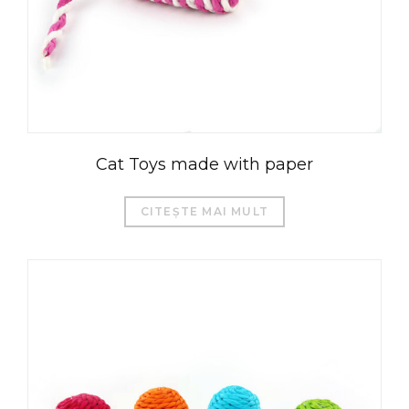
Cat Toys made with paper
CITEȘTE MAI MULT