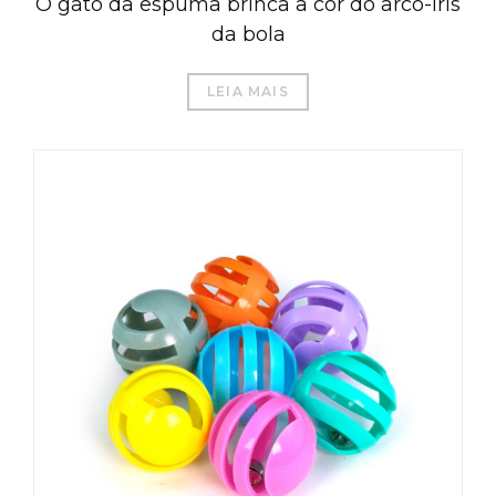
O gato da espuma brinca a cor do arco-íris
da bola
LEIA MAIS