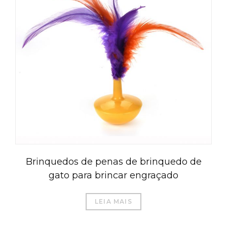
العربية
Čeština
Magyar
Română
Brinquedos de penas de brinquedo de
Türkçe
gato para brincar engraçado
Русский
Italiano
LEIA MAIS
日本語