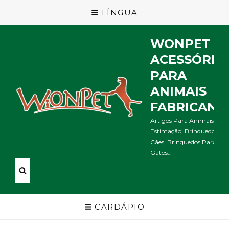
LÍNGUA
WONPET
ACESSÓRIO
PARA
ANIMAIS
FABRICANT
Artigos Para Animais De
Estimação, Brinquedos Pa
Cães, Brinquedos Para
Gatos…
CARDÁPIO