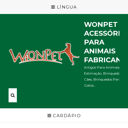
LÍNGUA
WONPET
ACESSÓRIO
PARA
ANIMAIS
FABRICANT
Artigos Para Animais De
Estimação, Brinquedos Pa
Cães, Brinquedos Para
Gatos…
CARDÁPIO