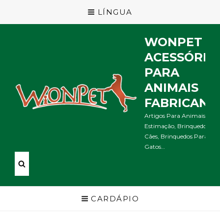
LÍNGUA
WONPET
ACESSÓRIO
PARA
ANIMAIS
FABRICANT
Artigos Para Animais De
Estimação, Brinquedos Pa
Cães, Brinquedos Para
Gatos…
CARDÁPIO