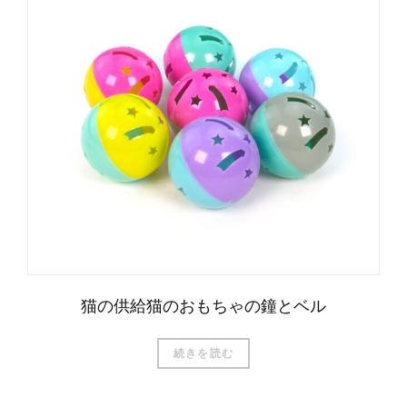
العربية
Čeština
Magyar
Română
Türkçe
Português do Brasil
猫の供給猫のおもちゃの鐘とベル
Русский
続きを読む
Italiano
Français