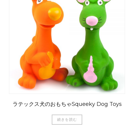
العربية
Čeština
Magyar
Română
Türkçe
Português do Brasil
ラテックス犬のおもちゃSqueeky Dog Toys
Русский
続きを読む
Italiano
Français