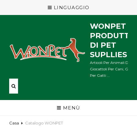
LINGUAGGIO
WONPET
PRODUTTO
DI PET
SUPLLIES
Articoli Per Animali Domes
Giocattoli Per Cani, Giocat
Per Gatti ...
MENÙ
Casa
Catalogo WONPET