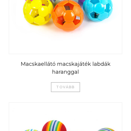
Macskaellátó macskajáték labdák
haranggal
TOVÁBB