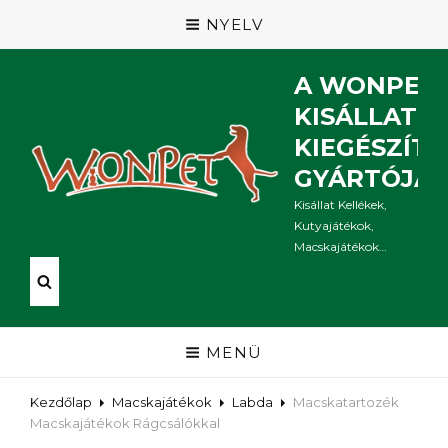
NYELV
A WONPET
KISÁLLAT
KIEGÉSZÍT
GYÁRTÓJA
Kisállat Kellékek,
Kutyajátékok,
Macskajátékok…
MENÜ
Kezdőlap
Macskajátékok
Labda
Macskatartozék
Macskajátékok Rágcsálókkal