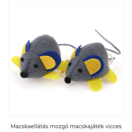
العربية
Čeština
Română
Türkçe
Macskaellátás mozgó macskajáték vicces
Português do Brasil