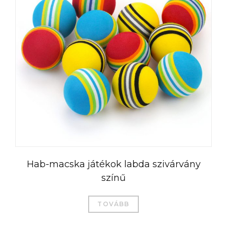
Hab-macska játékok labda szivárvány
színű
TOVÁBB