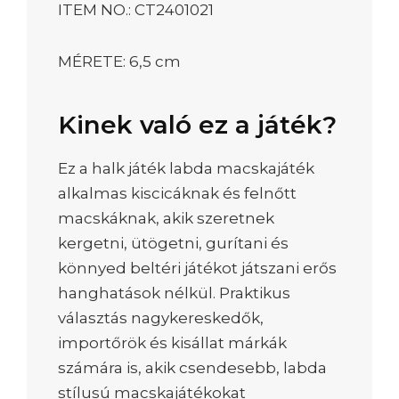
ITEM NO.: CT2401021
MÉRETE: 6,5 cm
Kinek való ez a játék?
Ez a halk játék labda macskajáték
alkalmas kiscicáknak és felnőtt
macskáknak, akik szeretnek
kergetni, ütögetni, gurítani és
könnyed beltéri játékot játszani erős
hanghatások nélkül. Praktikus
választás nagykereskedők,
importőrök és kisállat márkák
számára is, akik csendesebb, labda
stílusú macskajátékokat