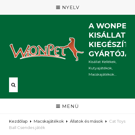
NYELV
A WONPET
KISÁLLAT
KIEGÉSZÍT
GYÁRTÓJA
Kisállat Kellékek,
Kutyajátékok,
Macskajátékok…
MENÜ
Kezdőlap
Macskajátékok
Állatok és mások
Cat Toys
Ball Csendes játék