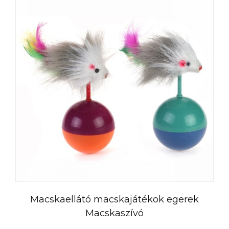
العربية
Čeština
Română
Türkçe
Macskaellátó macskajátékok egerek
Português do Brasil
Macskaszívó
Русский