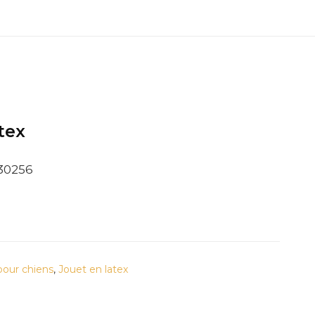
tex
30256
pour chiens
,
Jouet en latex