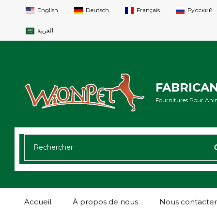
English
Deutsch
Français
Русский
العربية
FABRICA
Fournitures Pour Ani
RECHERCHER:
Accueil
À propos de nous
Nous contacter