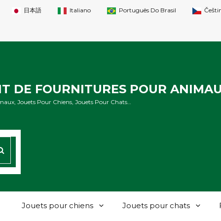
日本語
Italiano
Português Do Brasil
Češti
NT DE FOURNITURES POUR ANIMA
maux, Jouets Pour Chiens, Jouets Pour Chats…
CHERCHER
Jouets pour chiens
Jouets pour chats