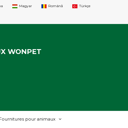
na
Magyar
Română
Türkçe
UX WONPET
Fournitures pour animaux