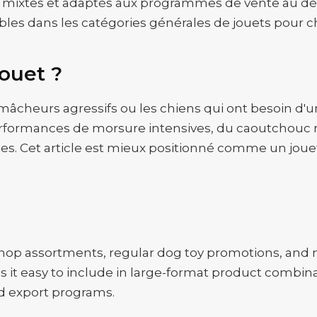
mixtes et adaptés aux programmes de vente au détai
ables dans les catégories générales de jouets pour c
jouet ?
âcheurs agressifs ou les chiens qui ont besoin d'un
erformances de morsure intensives, du caoutchouc r
ées. Cet article est mieux positionné comme un joue
et shop assortments, regular dog toy promotions, an
s it easy to include in large-format product combinat
and export programs.