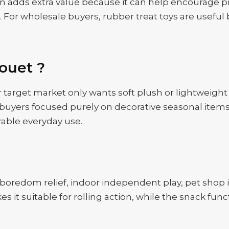
ign adds extra value because it can help encourage 
or wholesale buyers, rubber treat toys are useful 
jouet ?
ur target market only wants soft plush or lightweigh
or buyers focused purely on decorative seasonal items
rable everyday use.
, boredom relief, indoor independent play, pet shop
 it suitable for rolling action, while the snack fun