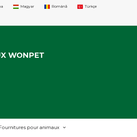
na
Magyar
Română
Türkçe
UX WONPET
Fournitures pour animaux