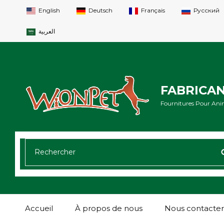
English
Deutsch
Français
Русский
العربية
FABRICA
Fournitures Pour Ani
RECHERCHER:
Accueil
À propos de nous
Nous contacter