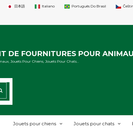
日本語
Italiano
Português Do Brasil
Češti
NT DE FOURNITURES POUR ANIMA
maux, Jouets Pour Chiens, Jouets Pour Chats…
CHERCHER
Jouets pour chiens
Jouets pour chats