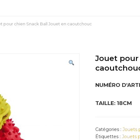
t pour chien Snack Ball Jouet en caoutchouc
Jouet pour
caoutchou
NUMÉRO D'ARTI
TAILLE: 18CM
Catégories :
Jouets 
Étiquettes :
Jouets 