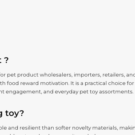
t ?
for pet product wholesalers, importers, retailers, an
ith food reward motivation. It is a practical choice 
nt engagement, and everyday pet toy assortments.
g toy?
e and resilient than softer novelty materials, maki