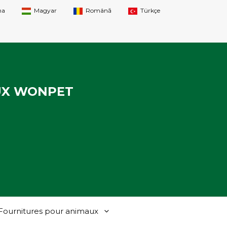
na
Magyar
Română
Türkçe
UX WONPET
Fournitures pour animaux