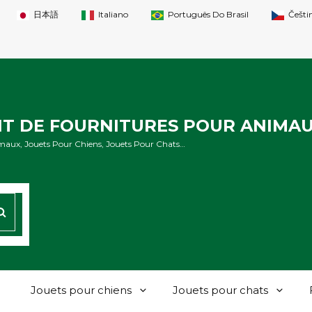
日本語
Italiano
Português Do Brasil
Češti
NT DE FOURNITURES POUR ANIMA
maux, Jouets Pour Chiens, Jouets Pour Chats…
CHERCHER
Jouets pour chiens
Jouets pour chats