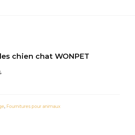
les chien chat WONPET
4
age
,
Fournitures pour animaux