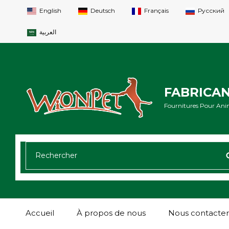
English
Deutsch
Français
Русский
العربية
FABRICA
Fournitures Pour Ani
RECHERCHER:
Accueil
À propos de nous
Nous contacter