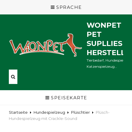
SPRACHE
WONPET
PET
SUPLLIES
HERSTELLE
Tierbedarf, Hundespielzeug
Katzenspielzeug…
SPEISEKARTE
Startseite
Hundespielzeug
Plüschtier
Plüsch-
Hundespielzeug mit Crackle-Sound