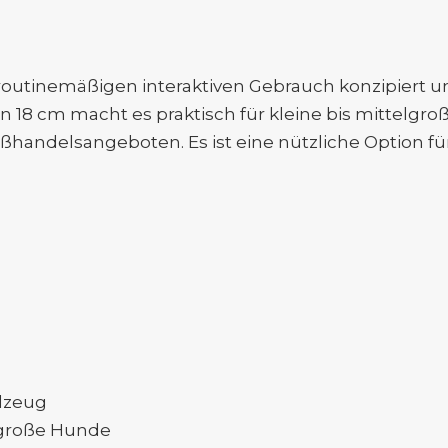
routinemäßigen interaktiven Gebrauch konzipiert u
n 18 cm macht es praktisch für kleine bis mittelgr
ßhandelsangeboten. Es ist eine nützliche Option fü
elzeug
lgroße Hunde