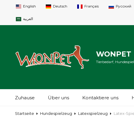
English
Deutsch
Français
Русский
العربية
WONPET P
Tierbedarf, Hundespie
Zuhause
Über uns
Kontaktiere uns
Startseite
Hundespielzeug
Latexspielzeug
Latex-Spi