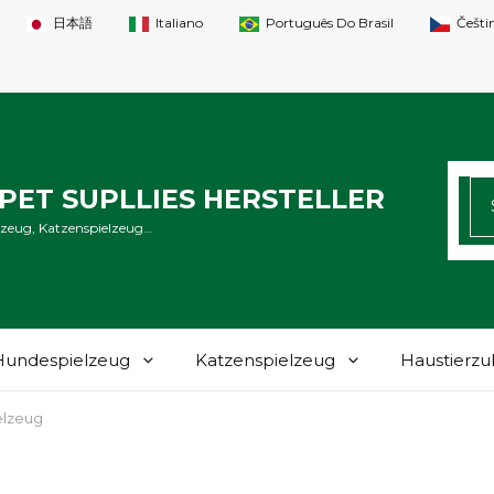
日本語
Italiano
Português Do Brasil
Češti
SU
ET SUPLLIES HERSTELLER
NA
lzeug, Katzenspielzeug…
Hundespielzeug
Katzenspielzeug
Haustierz
elzeug