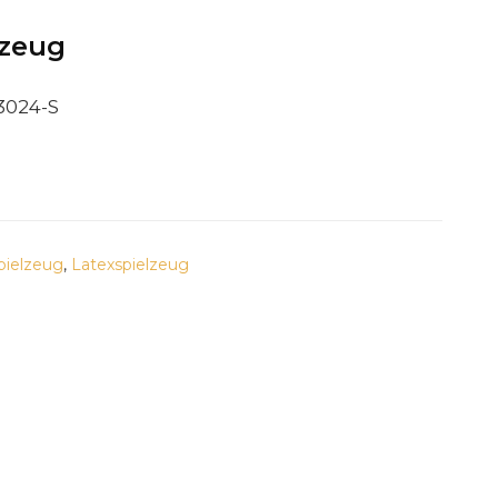
lzeug
3024-S
ielzeug
,
Latexspielzeug