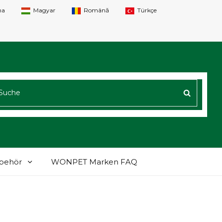
na
Magyar
Română
Türkçe
CHEN
SUCHE
CH:
ubehör
WONPET Marken FAQ