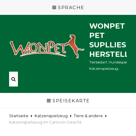
SPRACHE
WONPET
PET
SUPLLIES
HERSTELLE
Tierbedarf, Hundespielzeug
Katzenspielzeug…
SPEISEKARTE
Startseite
Katzenspielzeug
Tiere & andere
Katzenspielzeug im Cartoon-Gesicht