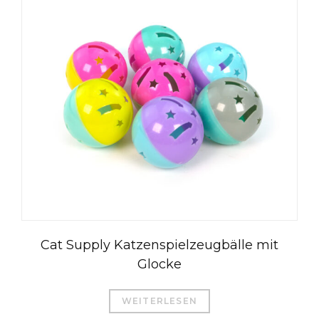
العربية
Čeština
Magyar
Română
Cat Supply Katzenspielzeugbälle mit
Türkçe
Glocke
Português do Brasil
Русский
WEITERLESEN