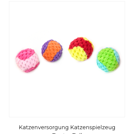
Katzenversorgung Katzenspielzeug
العربية