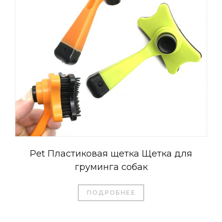
العربية
Čeština
Magyar
Română
Pet Пластиковая щетка Щетка для
Türkçe
груминга собак
Português do Brasil
Italiano
ПОДРОБНЕЕ
日本語