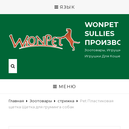
ЯЗЫК
WONPET P
SULLIES
ПРОИЗВОД
Зоотовары, Игрушки Дл
Игрушки Для Кошек ...
МЕНЮ
Главная
Зоотовары
стрижка
Pet Пластиковая
щетка Щетка для груминга собак