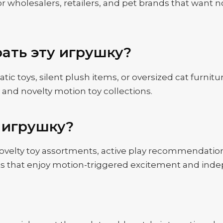
on for wholesalers, retailers, and pet brands that wa
ать эту игрушку?
ic toys, silent plush items, or oversized cat furniture
y and novelty motion toy collections.
 игрушку?
novelty toy assortments, active play recommendations
 cats that enjoy motion-triggered excitement and in