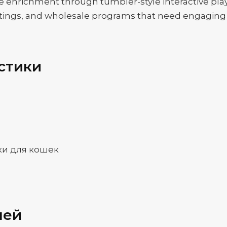
 enrichment through tumbler-style interactive play 
listings, and wholesale programs that need engaging 
стики
ки для кошек
лей