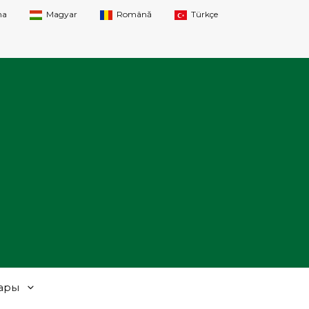
na
Magyar
Română
Türkçe
ары