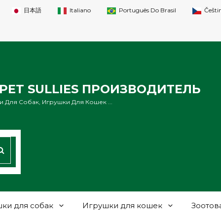
日本語
Italiano
Português Do Brasil
Češti
PET SULLIES ПРОИЗВОДИТЕЛЬ
 Для Собак, Игрушки Для Кошек ...
ПОИСК
ки для собак
Игрушки для кошек
Зоотов