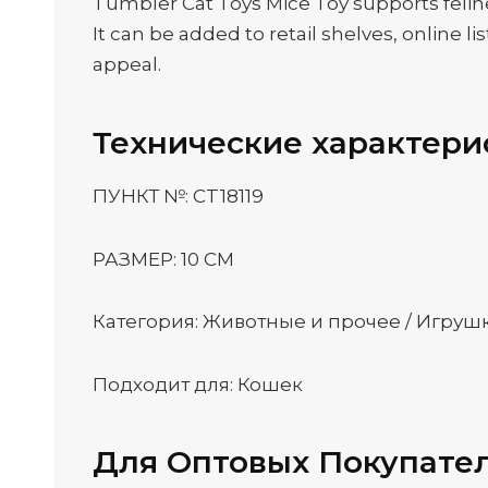
Tumbler Cat Toys Mice Toy supports feline
It can be added to retail shelves, online 
appeal.
Технические характери
ПУНКТ №: CT18119
РАЗМЕР: 10 СМ
Категория: Животные и прочее / Игруш
Подходит для: Кошек
Для Оптовых Покупате