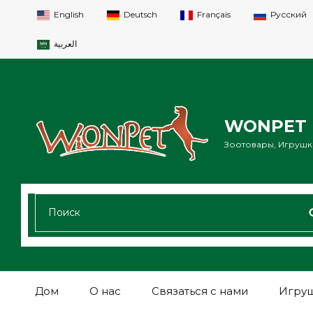
English
Deutsch
Français
Русский
العربية
WONPET 
Зоотовары, Игрушки
ИСКАТЬ:
Дом
О нас
Связаться с нами
Игруш