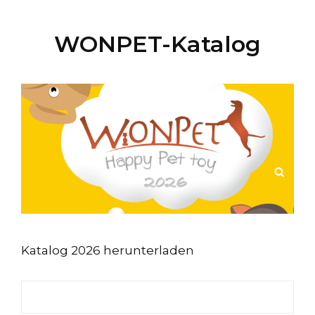
WONPET-Katalog
SUC
Katalog 2026 herunterladen
Suchen
nach: