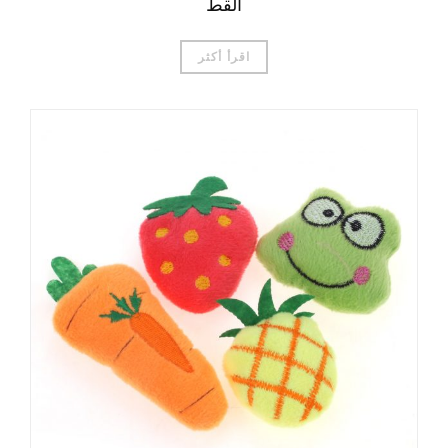
القط
اقرأ أكثر